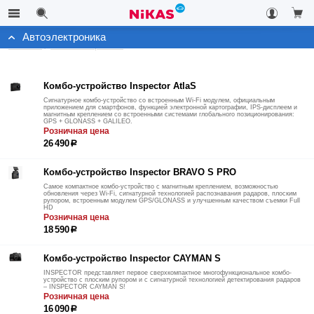
Автоэлектроника
Каталог
Автоэлектроника
Комбо-устройство Inspector AtlaS
Сигнатурное комбо-устройство со встроенным Wi-Fi модулем, официальным
приложением для смартфонов, функцией электронной картографии, IPS-дисплеем и
магнитным креплением со встроенными системами глобального позиционирования:
GPS + GLONASS + GALILEO.
Розничная цена
26 490
р
Комбо-устройство Inspector BRAVO S PRO
Самое компактное комбо-устройство с магнитным креплением, возможностью
обновления через Wi-Fi, сигнатурной технологией распознавания радаров, плоским
рупором, встроенным модулем GPS/GLONASS и улучшенным качеством съемки Full
HD
Розничная цена
18 590
р
Комбо-устройство Inspector CAYMAN S
INSPECTOR представляет первое сверхкомпактное многофункциональное комбо-
устройство с плоским рупором и с сигнатурной технологией детектирования радаров
– INSPECTOR CAYMAN S!
Розничная цена
16 090
р