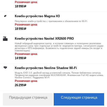
Розничная цена
18 990
р
Комбо-устройство Magma H3
Популярное комбо-устройство с приложением и обновлением по Wi-Fi
Розничная цена
18 990
р
Комбо-устройство Navitel XR2600 PRO
Новый гибридный видеорегистратор, в котором совмещен и полноценно реализован
функционал сразу трех отдельных устройств: видеорегистратора, сигнатурного радар-
детектора и GPS-информера. Возможность подключения задней камеры (не входит в
комплектацию)
Розничная цена
14 990
р
Комбо-устройство Neoline Shadow Wi-Fi
Модуль EXD 2.0: двойной каскад усилителей сигнала, Полная библиотека сигнатур,
Продвинутая радарная платформа MULTARADAR, Флагманская Full HD видеосъемка,
Neoline Connect. Поддержка Wi-Fi
Розничная цена
26 299
р
Предыдущая страница
Следующая страница