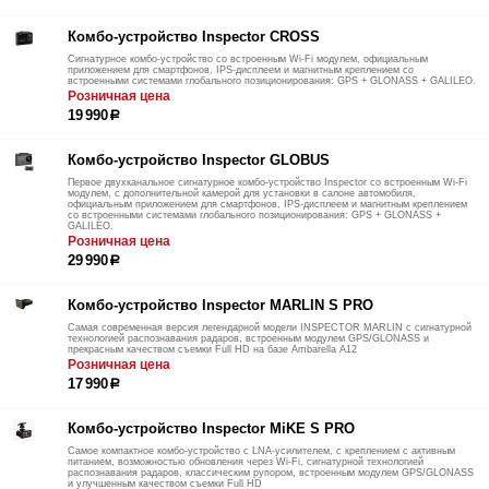
Комбо-устройство Inspector CROSS
Сигнатурное комбо-устройство со встроенным Wi-Fi модулем, официальным
приложением для смартфонов, IPS-дисплеем и магнитным креплением со
встроенными системами глобального позиционирования: GPS + GLONASS + GALILEO.
Розничная цена
19 990
р
Комбо-устройство Inspector GLOBUS
Первое двухканальное сигнатурное комбо-устройство Inspector со встроенным Wi-Fi
модулем, с дополнительной камерой для установки в салоне автомобиля,
официальным приложением для смартфонов, IPS-дисплеем и магнитным креплением
со встроенными системами глобального позиционирования: GPS + GLONASS +
GALILEO.
Розничная цена
29 990
р
Комбо-устройство Inspector MARLIN S PRO
Самая современная версия легендарной модели INSPECTOR MARLIN с сигнатурной
технологией распознавания радаров, встроенным модулем GPS/GLONASS и
прекрасным качеством съемки Full HD на базе Ambarella A12
Розничная цена
17 990
р
Комбо-устройство Inspector MiKE S PRO
Самое компактное комбо-устройство с LNA-усилителем, с креплением c активным
питанием, возможностью обновления через Wi-Fi, сигнатурной технологией
распознавания радаров, классическим рупором, встроенным модулем GPS/GLONASS
и улучшенным качеством съемки Full HD