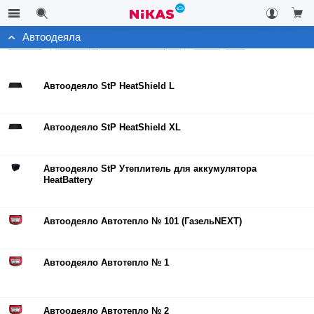
Автоодеяла
Каталог
Для комфорта в зимний период
Автоодеяла
Автоодеяло StP HeatShield L
Автоодеяло StP HeatShield XL
Автоодеяло StP Утеплитель для аккумулятора
HeatBattery
Автоодеяло Автотепло № 101 (ГазельNEXT)
Автоодеяло Автотепло № 1
Автоодеяло Автотепло № 2