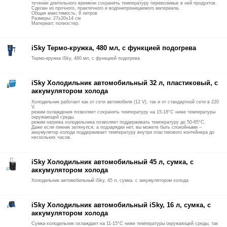
течение длительного времени сохранять температуру перевозимых в ней продуктов.
Сделан из прочного, практичного и водонепроницаемого материала.
Общая вместимость: 8 литров
Размеры: 27х20х14 см
Материал: полиэстер.
iSky Термо-кружка, 480 мл, с функцией подогрева
Термо-кружка iSky, 480 мл, с функцией подогрева
iSky Холодильник автомобильный 32 л, пластиковый, с
аккумулятором холода
Холодильник работает как от сети автомобиля (12 V), так и от стандартной сети в 220
V.
режим охлаждения позволяет сохранять температуру на 15-18°С ниже температуры
окружающей среды.
режим нагрева холодильника позволяет поддерживать температуру до 50-65°С.
Даже если пикник затянулся, а подзарядки нет, вы можете быть спокойными –
аккумулятор холода поддерживает температуру внутри пластикового контейнера до
нескольких часов.
iSky Холодильник автомобильный 45 л, сумка, с
аккумулятором холода
Холодильник автомобильный iSky, 45 л, сумка, с аккумулятором холода
iSky Холодильник автомобильный iSky, 16 л, сумка, с
аккумулятором холода
Сумка-холодильник охлаждает на 11-15°С ниже температуры окружающей среды, так