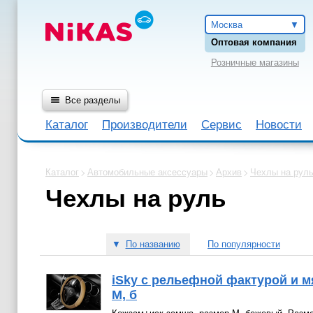
Москва
Оптовая компания
Розничные магазины
Все разделы
Каталог
Производители
Сервис
Новости
Каталог
Автомобильные аксессуары
Архив
Чехлы на рул
Чехлы на руль
▼
По названию
По популярности
iSky c рельефной фактурой и м
М, б