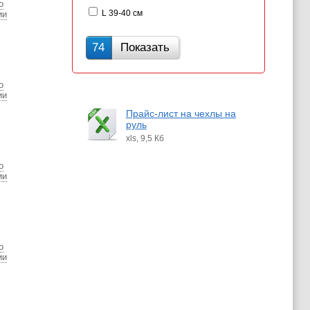
о
L 39-40 см
ии
74
Показать
о
ии
Прайс-лист на чехлы на
руль
xls, 9,5 Кб
о
ии
о
ии