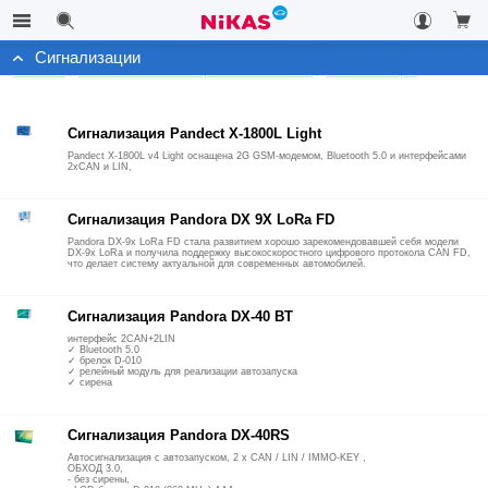
Сигнализации
Каталог
Автомобильные охранные системы
Сигнализации
Сигнализация Pandect X-1800L Light
Pandect X-1800L v4 Light оснащена 2G GSM-модемом, Bluetooth 5.0 и интерфейсами
2xCAN и LIN,
Сигнализация Pandora DX 9X LoRa FD
Pandora DX-9x LoRa FD стала развитием хорошо зарекомендовавшей себя модели
DX-9x LoRa и получила поддержку высокоскоростного цифрового протокола CAN FD,
что делает систему актуальной для современных автомобилей.
Сигнализация Pandora DX-40 BT
интерфейс 2CAN+2LIN
✓ Bluetooth 5.0
✓ брелок D-010
✓ релейный модуль для реализации автозапуска
✓ сирена
Сигнализация Pandora DX-40RS
Автосигнализация с автозапуском, 2 х CAN / LIN / IMMO-KEY ,
ОБХОД 3.0,
- без сирены,