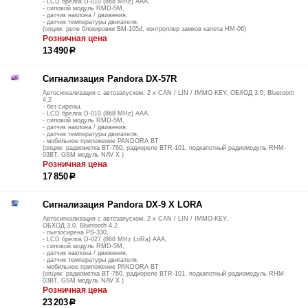
- LCD брелок D-010 (868 MHz) ААА,
- силовой модуль RMD-5M,
- датчик наклона / движения,
- датчик температуры двигателя,
(опции: реле блокировки BM-105d, контроллер замков капота НМ-06)
Розничная цена
13 490
р
Сигнализация Pandora DX-57R
Автосигнализация с автозапуском, 2 х CAN / LIN / IMMO-KEY, ОБХОД 3.0, Bluetooth
4.2
- без сирены,
- LCD брелок D-010 (868 MHz) ААА,
- силовой модуль RMD-5M,
- датчик наклона / движения,
- датчик температуры двигателя,
- мобильное приложение PANDORA BT
(опции: радиометка BT-760, радиореле BTR-101, подкапотный радиомодуль RHM-
03BT, GSM модуль NAV Х )
Розничная цена
17 850
р
Сигнализация Pandora DX-9 Х LORA
Автосигнализация с автозапуском, 2 х CAN / LIN / IMMO-KEY,
ОБХОД 3.0, Bluetooth 4.2
- пьезосирена PS-330,
- LCD брелок D-027 (868 MHz LoRa) ААА,
- силовой модуль RMD-5M,
- датчик наклона / движения,
- датчик температуры двигателя,
- мобильное приложение PANDORA BT
(опции: радиометка BT-760, радиореле BTR-101, подкапотный радиомодуль RHM-
03BT, GSM модуль NAV Х )
Розничная цена
23 203
р