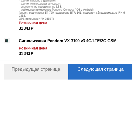
- датчик наклона / движения,
- датчик температуры двигателя,
- определение координат по LBS,
- мобильное приложение Pandora Connect (IOS / Android).
(опции: радиометка ВТ-760, радиореле BTR-101, подкапотный радиомодуль RHM-
03BT,
GPS приемник NAV-035BT)
Розничная цена
31 343
р
Сигнализация Pandora VX 3100 v3 4G/LTE/2G GSM
Розничная цена
31 343
р
Предыдущая страница
Следующая страница