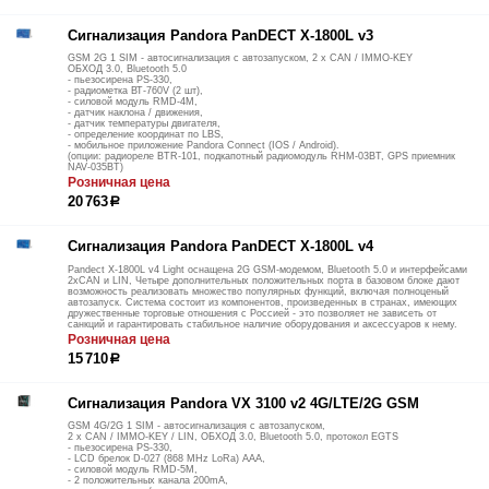
Сигнализация Pandora PanDECT X-1800L v3
GSM 2G 1 SIM - автосигнализация с автозапуском, 2 х CAN / IMMO-KEY
ОБХОД 3.0, Bluetooth 5.0
- пьезосирена PS-330,
- радиометка ВТ-760V (2 шт),
- силовой модуль RMD-4M,
- датчик наклона / движения,
- датчик температуры двигателя,
- определение координат по LBS,
- мобильное приложение Pandora Connect (IOS / Android).
(опции: радиореле BTR-101, подкапотный радиомодуль RHM-03BT, GPS приемник
NAV-035BT)
Розничная цена
20 763
р
Сигнализация Pandora PanDECT X-1800L v4
Pandect X-1800L v4 Light оснащена 2G GSM-модемом, Bluetooth 5.0 и интерфейсами
2xCAN и LIN, Четыре дополнительных положительных порта в базовом блоке дают
возможность реализовать множество популярных функций, включая полноценый
автозапуск. Система состоит из компонентов, произведенных в странах, имеющих
дружественные торговые отношения с Россией - это позволяет не зависеть от
санкций и гарантировать стабильное наличие оборудования и аксессуаров к нему.
Розничная цена
15 710
р
Сигнализация Pandora VX 3100 v2 4G/LTE/2G GSM
GSM 4G/2G 1 SIM - автосигнализация с автозапуском,
2 х CAN / IMMO-KEY / LIN, ОБХОД 3.0, Bluetooth 5.0, протокол EGTS
- пьезосирена PS-330,
- LCD брелок D-027 (868 MHz LoRa) ААА,
- силовой модуль RMD-5M,
- 2 положительных канала 200mA,