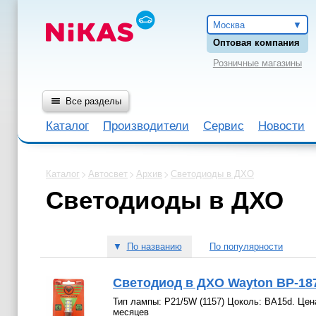
Москва
Оптовая компания
Розничные магазины
Все разделы
Каталог
Производители
Сервис
Новости
Каталог
Автосвет
Архив
Светодиоды в ДХО
Светодиоды в ДХО
▼
По названию
По популярности
Светодиод в ДХО Wayton BP-187 
Тип лампы: P21/5W (1157) Цоколь: BA15d. Цена
месяцев