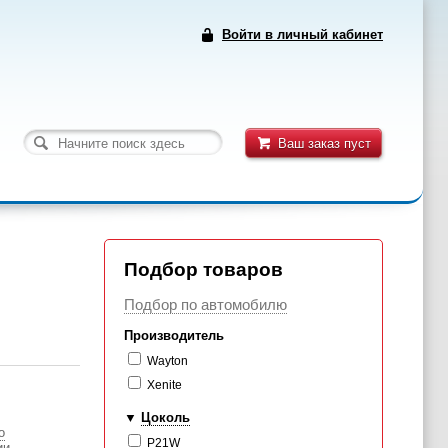
Войти в личный кабинет
Ваш заказ пуст
Подбор товаров
Подбор по автомобилю
Производитель
Wayton
Xenite
Цоколь
о
P21W
ии