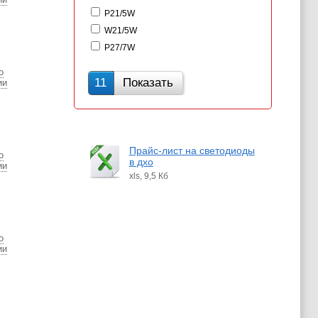
P21/5W
W21/5W
P27/7W
о
11
Показать
ии
Прайс-лист на светодиоды
о
в дхо
ии
xls, 9,5 Кб
о
ии