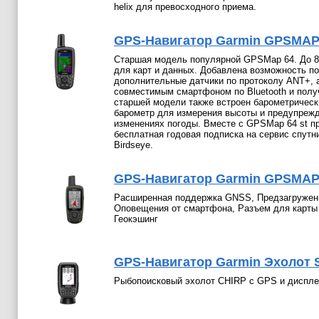
helix для превосходного приема.
GPS-Навигатор Garmin GPSMAP 6
Старшая модель популярной GPSMap 64. До 8
для карт и данных. Добавлена возможность п
дополнительные датчики по протоколу ANT+, 
совместимым смартфоном по Bluetooth и полу
старшей модели также встроен барометрическ
барометр для измерения высоты и предупрежд
изменениях погоды. Вместе с GPSMap 64 st п
бесплатная годовая подписка на сервис спутн
Birdseye.
GPS-Навигатор Garmin GPSMAP 6
Расширенная поддержка GNSS, Предзагруженн
Оповещения от смартфона, Разъем для карты
Геокэшинг
GPS-Навигатор Garmin Эхолот Str
Рыбопоисковый эхолот CHIRP с GPS и диспле