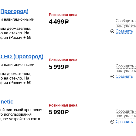
(Прогород)
Розничная цена
ми навигационными
Сообщить 
4 499
р
поступлен
ным держателем,
Сравнить
о на стекло. На
афия (Россия+ 59
O HD (Прогород)
Розничная цена
ми навигационными
Сообщить 
5 999
р
поступлен
ным держателем,
Сравнить
о на стекло. На
афия (Россия+ 59
netic
Розничная цена
ой системой крепления
Сообщить 
5 990
р
го использования
поступлен
ное устройство как в
Сравнить