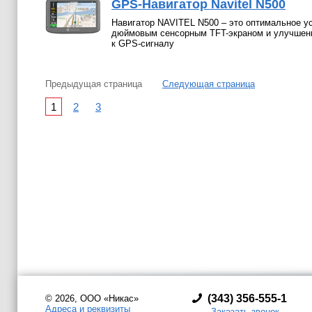
GPS-Навигатор Navitel N500
Навигатор NAVITEL N500 – это оптимальное ус
дюймовым сенсорным TFT-экраном и улучшен
к GPS-сигналу
Предыдущая страница
Следующая страница
1
2
3
(
343) 356-555-1
© 2026, ООО «Никас»
Адреса и реквизиты
Заказать звонок