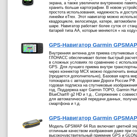
экрана, а также увеличили внутреннюю память
хранить больше картографии. В новом устрой
простота использования, надежность и доступ
линейки eTrex. Этот навигатор можно использо
квадроцикле, велосипеде, катере, автомобил
шаре. Навигатор работает более суток от ста
батарей типа АА, которые меняются « на ходу
GPS-Навигатор Garmin GPSMAP 
Внутренняя антенна для приема спутниковых 
ГЛОНАСС обеспечивает более быстрый расче
в сложных условиях по сравнению с использо
GPS. Для лучшего приема внутри транспортны
через коннектор MCX можно подключить внеш
(продается дополнительно), Базовая карта ми
топокарата с автодорогами Дороги России РФ.
годовая подписка на спутниковые изображения
год, Поддержка карт Garmin TOPO, Garmin Hu
BlueChart® g2 HD и т.д., Сопряжение с совм
для автоматической передачи данных, получе
смартфона и т.д.
GPS-Навигатор Garmin GPSMAP 6
Модель GPSMAP 64 Rus включает цветной экра
отличным качеством изображения даже при со
высокочувствительный приемник GPS и GLON