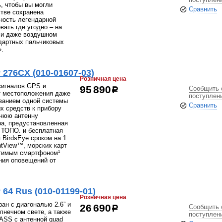
, чтобы вы могли
Сравнить
стве сохранена
ность легендарной
вать где угодно – на
е и даже воздушном
ндартных пальчиковых
».
276CX (010-01607-03)
Розничная цена
сигналов GPS и
Сообщить 
95 890
р
т местоположения даже
поступлен
ванием одной системы
Сравнить
х средств к прибору
нюю антенну
ра, предустановленная
 ТОПО. и бесплатная
 BirdsEye сроком на 1
ntView™, морских карт
естимым смартфоном¹
ния оповещений от
4 Rus (010-01199-01)
Розничная цена
н с диагональю 2.6” и
Сообщить 
26 690
р
лнечном свете, а также
поступлен
ASS с антенной quad