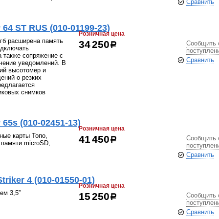
Сравнить
4 ST RUS (010-01199-23)
Розничная цена
гб расширена память
Сообщить 
34 250
р
одключать
поступлен
а также сопряжение с
Сравнить
чение уведомлений. В
ий высотомер и
ений о резких
редлагается
иковых снимков
5s (010-02451-13)
Розничная цена
ые карты Топо,
Сообщить 
41 450
р
 памяти microSD,
поступлен
Сравнить
iker 4 (010-01550-01)
Розничная цена
ем 3,5”
Сообщить 
15 250
р
поступлен
Сравнить