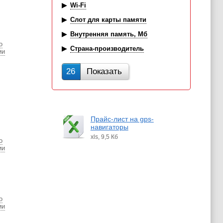
Wi-Fi
Слот для карты памяти
Внутренняя память, Мб
о
Страна-производитель
ии
26
Показать
Прайс-лист на gps-
навигаторы
xls, 9,5 Кб
о
ии
о
ии