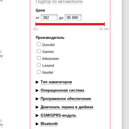
Подбор по автомобилю
Цена
от
до
382
95 890
Производитель
Dunobil
о
Garmin
ии
Interpower
Lexand
Navitel
Тип навигаторов
Операционная система
Программное обеспечение
Диагональ экрана в дюймах
GSM/GPRS-модуль
о
Bluetooth
ии