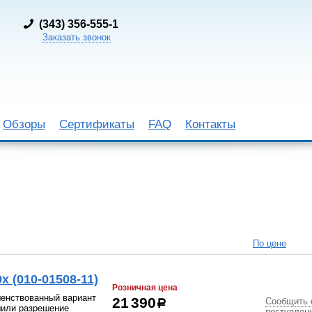
(
343) 356-555-1
Заказать звонок
Обзоры
Сертификаты
FAQ
Контакты
По цене
x (010-01508-11)
Розничная цена
шенствованный вариант
Сообщить 
21 390
р
шили разрешение
поступлен