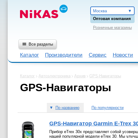
Москва
Оптовая компания
Розничные магазины
Все разделы
Каталог
Производители
Сервис
Новости
Каталог
Автоэлектроника
Архив
GPS-Навигаторы
GPS-Навигаторы
▼
По названию
По популярности
GPS-Навигатор Garmin E-Trex 30
Прибор eTrex 30x представляет собой усовер
нашей популярной модели eTrex 30. Мы улуч