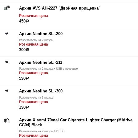
Архив AVS AH-2227 "Двойная прищепка"
Розничная цена
450
р
Архив Neoline SL -200
Разветвитель на 2 гнезда
Розничная цена
300
р
Архив Neoline SL -211
Разветвитель на 2 гнезда + USB с проводом
Розничная цена
590
р
Архив Neoline SL -300
Разветвитель на 3 гнезда
Розничная цена
390
р
Архив Xiaomi 70mai Car Cigarette Lighter Charger (Midrive
CC04) Black
Разветвитель на 2 гнезда + 2 USB
Розничная цена