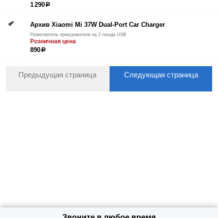
1 290
р
Архив Xiaomi Mi 37W Dual-Port Car Charger
Разветвитель прикуривателя на 2 гнезда USB
Розничная цена
890
р
Предыдущая страница
Следующая страница