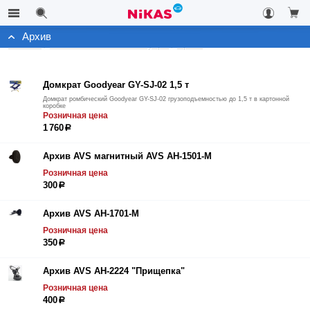
Архив
Каталог
Автомобильные аксессуары
Архив
Домкрат Goodyear GY-SJ-02 1,5 т
Домкрат ромбический Goodyear GY-SJ-02 грузоподъемностью до 1,5 т в картонной
коробке
Розничная цена
1 760
р
Архив AVS магнитный AVS AH-1501-M
Розничная цена
300
р
Архив AVS AH-1701-М
Розничная цена
350
р
Архив AVS AH-2224 "Прищепка"
Розничная цена
400
р