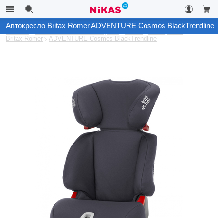
Автокресло Britax Romer ADVENTURE Cosmos BlackTrendline
Каталог
Автомобильные аксессуары
Архив
Автокресла
Britax Romer
ADVENTURE Cosmos BlackTrendline