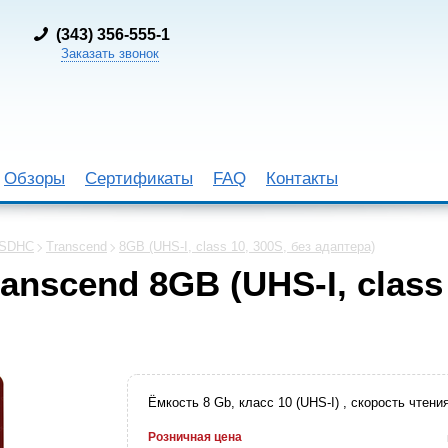
(
343) 356-555-1
Заказать звонок
Обзоры
Сертификаты
FAQ
Контакты
 SDHC
Transcend
8GB (UHS-I, class 10, 300S, без адаптера)
nscend 8GB (UHS-I, class 
Ёмкость 8 Gb, класс 10 (UHS-I) , скорость чтени
Розничная цена